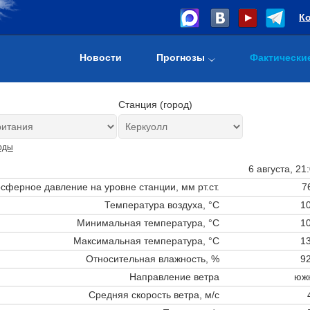
К
Новости
Прогнозы
Фактически
Станция (город)
оды
6 августа, 21
сферное давление на уровне станции,
мм рт.ст.
7
Температура воздуха, °C
10
Минимальная температура, °C
10
Максимальная температура, °C
13
Относительная влажность, %
92
Направление ветра
юж
Средняя скорость ветра, м/с