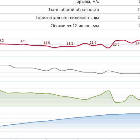
Порывы, м/с
Балл общей облачности
1
Горизонтальная видимость, км
4
Осадки за 12 часов, мм
2.2
2.2
12.1
12.1
11.6
11.6
11.5
11.5
11.3
11.3
13
13
13.3
13.3