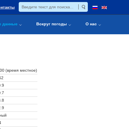
онтакты
е данные
Вокруг погоды
О нас
:00 (время местное)
62
.9
.7
.8
.9
ный
4