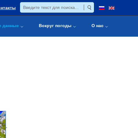
онтакты
е данные
Вокруг погоды
О нас