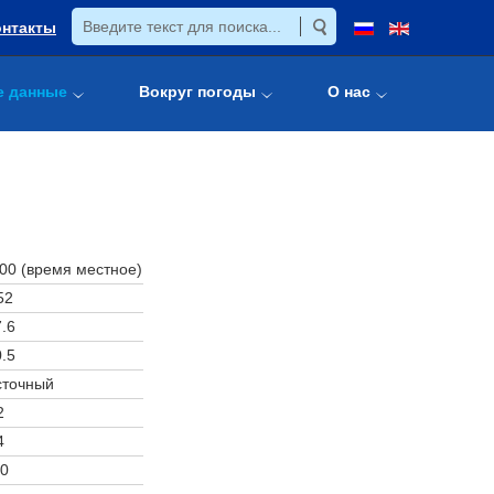
онтакты
е данные
Вокруг погоды
О нас
:00 (время местное)
52
.6
.5
сточный
2
4
0