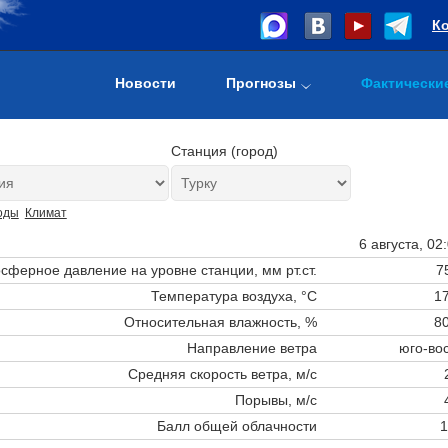
К
Новости
Прогнозы
Фактически
Станция (город)
оды
Климат
6 августа, 02
сферное давление на уровне станции,
мм рт.ст.
7
Температура воздуха, °C
17
Относительная влажность, %
80
Направление ветра
юго-во
Средняя скорость ветра, м/с
Порывы, м/с
Балл общей облачности
1