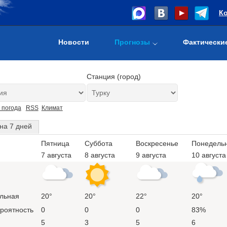
К
Новости
Прогнозы
Фактически
Станция (город)
 погода
RSS
Климат
на 7 дней
Пятница
Суббота
Воскресенье
Понедель
7 августа
8 августа
9 августа
10 августа
льная
20°
20°
22°
20°
ероятность
0
0
0
83%
5
3
5
6