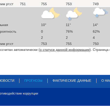
мм рт.ст
751
755
753
749
льная
10°
11°
14°
ероятность
0
76%
62%
2
2
4
мм рт.ст
753
755
750
ссчитан автоматически (
о статусе данной информации
). Страница
НОВОСТИ
ПРОГНОЗЫ
ФАКТИЧЕСКИЕ ДАННЫЕ
О НА
отиводействие коррупции