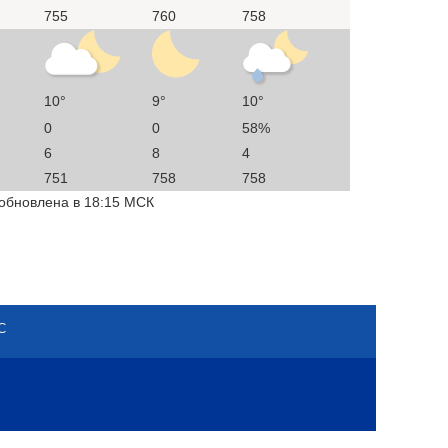
755
760
758
10°
9°
10°
0
0
58%
6
8
4
751
758
758
 обновлена в 18:15 МСК
С