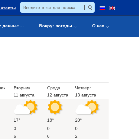
онтакты
е данные
Вокруг погоды
О нас
ник
Вторник
Среда
Четверг
11 августа
12 августа
13 августа
17°
18°
20°
0
0
0
6
6
2