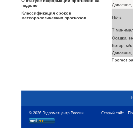
О статусе информации прогнозов на
Давление, 
неделю
Классификация сроков
Ночь
метеорологических прогнозов
T минима
Осадки, в
Ветер, м/с
Давление, 
Прогноз ра
© 2026 Гидрометцентр России
Старый сайт
Пр