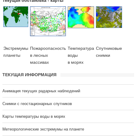
Текущая обстановка - карты
Экстремумы
Пожароопасность
Температура
Cпутниковые
планеты
в лесных
воды
снимки
массивах
в морях
ТЕКУЩАЯ ИНФОРМАЦИЯ
Анимация текущих радарных наблюдений
Cнимки с геостационарных спутников
Карты температуры воды в морях
Метеорологические экстремумы на планете