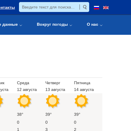
онтакты
е данные
Вокруг погоды
О нас
ик
Среда
Четверг
Пятница
густа
12 августа
13 августа
14 августа
38°
39°
39°
0
0
0
1
3
2