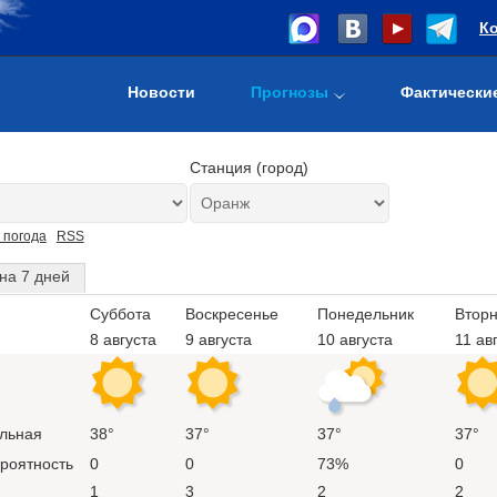
К
Новости
Прогнозы
Фактически
Станция (город)
 погода
RSS
на 7 дней
Суббота
Воскресенье
Понедельник
Вторн
8 августа
9 августа
10 августа
11 ав
льная
38°
37°
37°
37°
ероятность
0
0
73%
0
1
3
2
2