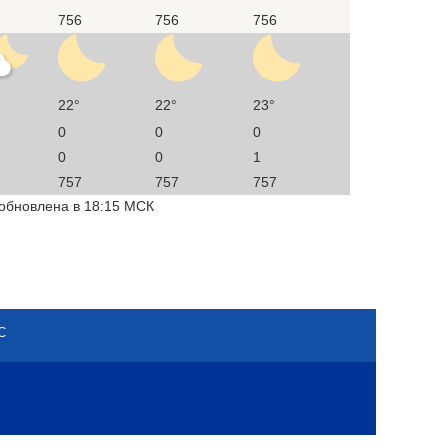
756
756
756
22°
22°
23°
0
0
0
0
0
1
757
757
757
 обновлена в 18:15 МСК
С