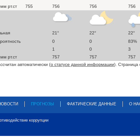
мм рт.ст
755
756
756
756
льная
21°
22°
22°
ероятность
0
0
83%
1
0
3
мм рт.ст
757
757
757
ссчитан автоматически (
о статусе данной информации
). Страница
НОВОСТИ
ПРОГНОЗЫ
ФАКТИЧЕСКИЕ ДАННЫЕ
О НА
отиводействие коррупции