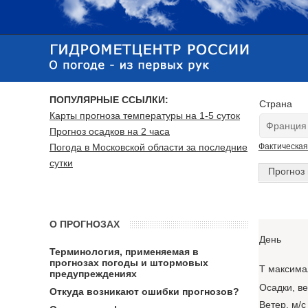
ПОПУЛЯРНЫЕ ССЫЛКИ:
Страна
Карты прогноза температуры на 1-5 суток
Прогноз осадков на 2 часа
Погода в Московской области за последние
Фактическая
сутки
Прогноз 
О ПРОГНОЗАХ
День
Терминология, применяемая в
прогнозах погоды и штормовых
T максима
предупреждениях
Осадки, в
Откуда возникают ошибки прогнозов?
Ветер, м/с