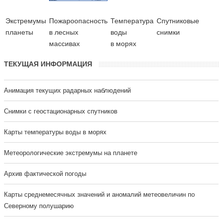
Экстремумы
Пожароопасность
Температура
Cпутниковые
планеты
в лесных
воды
снимки
массивах
в морях
ТЕКУЩАЯ ИНФОРМАЦИЯ
Анимация текущих радарных наблюдений
Cнимки с геостационарных спутников
Карты температуры воды в морях
Метеорологические экстремумы на планете
Архив фактической погоды
Карты среднемесячных значений и аномалий метеовеличин по
Северному полушарию