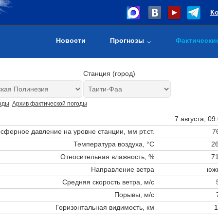
К
Новости
Прогнозы
Фактически
Станция (город)
оды
Архив фактической погоды
7 августа, 09
сферное давление на уровне станции,
мм рт.ст.
7
Температура воздуха, °C
26
Относительная влажность, %
71
Направление ветра
юж
Средняя скорость ветра, м/с
Порывы, м/с
Горизонтальная видимость, км
1