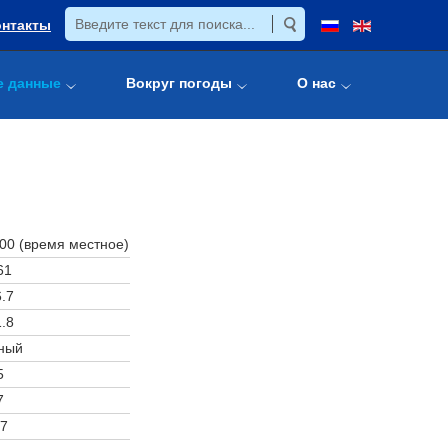
онтакты
е данные
Вокруг погоды
О нас
:00 (время местное)
61
.7
.8
ный
5
7
7