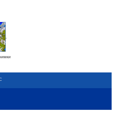
нимки
С