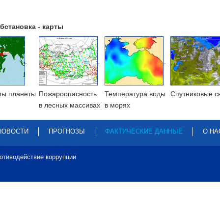
бстановка - карты
мы планеты
Пожароопасность
Температура воды
Cпутниковые с
в лесных массивах
в морях
НОВОСТИ
ПРОГНОЗЫ
ФАКТИЧЕСКИЕ ДАННЫЕ
О НА
отиводействие коррупции