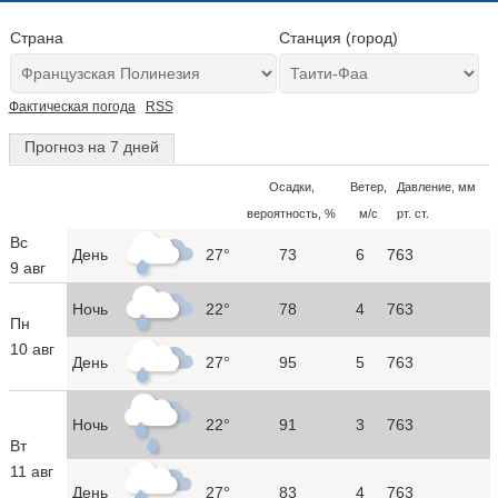
Страна
Станция (город)
Фактическая погода
RSS
Прогноз на 7 дней
Осадки,
Ветер,
Давление, мм
вероятность, %
м/с
рт. ст.
Вс
День
27°
73
6
763
9 авг
Ночь
22°
78
4
763
Пн
10 авг
День
27°
95
5
763
Ночь
22°
91
3
763
Вт
11 авг
День
27°
83
4
763