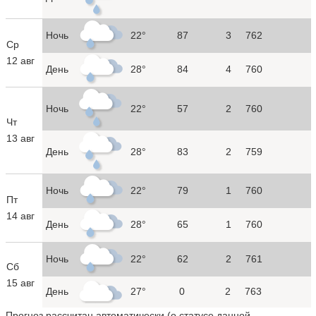
Ночь
22°
87
3
762
Ср
12 авг
День
28°
84
4
760
Ночь
22°
57
2
760
Чт
13 авг
День
28°
83
2
759
Ночь
22°
79
1
760
Пт
14 авг
День
28°
65
1
760
Ночь
22°
62
2
761
Сб
15 авг
День
27°
0
2
763
Прогноз рассчитан автоматически (
о статусе данной