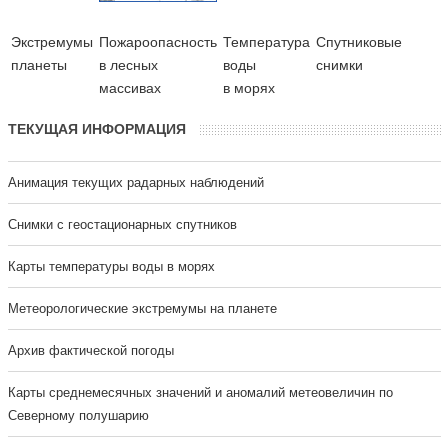
Экстремумы
Пожароопасность
Температура
Cпутниковые
планеты
в лесных
воды
снимки
массивах
в морях
ТЕКУЩАЯ ИНФОРМАЦИЯ
Анимация текущих радарных наблюдений
Cнимки с геостационарных спутников
Карты температуры воды в морях
Метеорологические экстремумы на планете
Архив фактической погоды
Карты среднемесячных значений и аномалий метеовеличин по
Северному полушарию