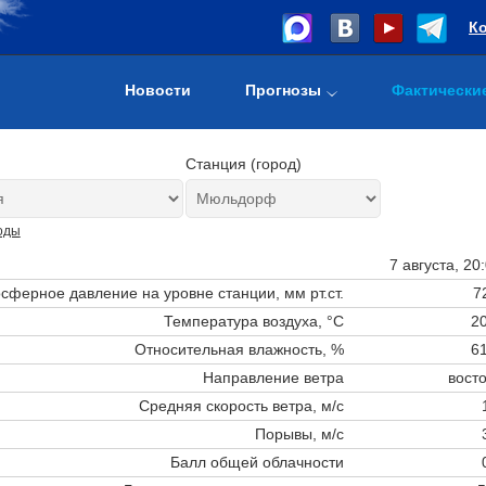
К
Новости
Прогнозы
Фактически
Станция (город)
оды
7 августа, 20
сферное давление на уровне станции,
мм рт.ст.
7
Температура воздуха, °C
20
Относительная влажность, %
61
Направление ветра
вост
Средняя скорость ветра, м/с
Порывы, м/с
Балл общей облачности