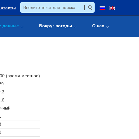
онтакты
е данные
Вокруг погоды
О нас
:00 (время местное)
29
.3
.6
очный
1
3
0