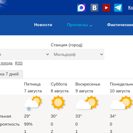
К
Новости
Прогнозы
Фактически
Станция (город)
 погода
RSS
на 7 дней
Пятница
Суббота
Воскресенье
Понедельн
7 августа
8 августа
9 августа
10 августа
льная
29°
30°
33°
34°
ероятность
99%
0
0
0
1
2
1
3