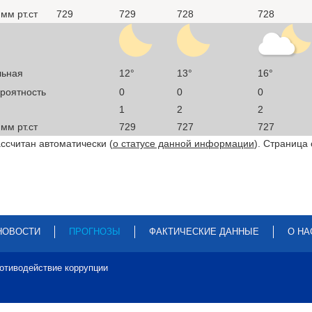
мм рт.ст
729
729
728
728
льная
12°
13°
16°
ероятность
0
0
0
1
2
2
мм рт.ст
729
727
727
ссчитан автоматически (
о статусе данной информации
). Страница
НОВОСТИ
ПРОГНОЗЫ
ФАКТИЧЕСКИЕ ДАННЫЕ
О НА
отиводействие коррупции