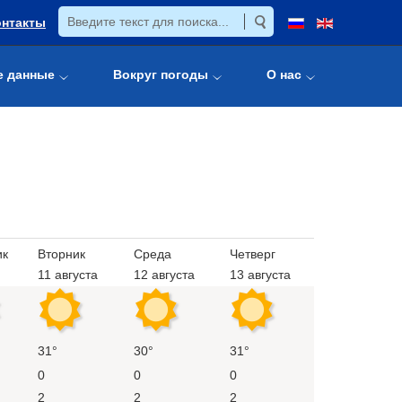
онтакты
е данные
Вокруг погоды
О нас
ик
Вторник
Среда
Четверг
11 августа
12 августа
13 августа
31°
30°
31°
0
0
0
2
2
2