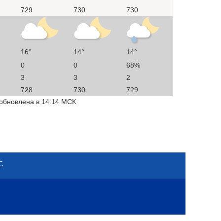
729
730
730
16°
14°
14°
0
0
68%
3
3
2
728
730
729
 обновлена в 14:14 МСК
С