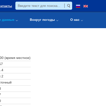
онтакты
е данные
Вокруг погоды
О нас
:00 (время местное)
57
.4
.2
сточный
4
7
0