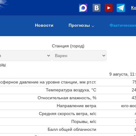
К
Новости
Прогнозы
Фактически
Станция (город)
оды
9 августа, 11
сферное давление на уровне станции,
мм рт.ст.
7
Температура воздуха, °C
24
Относительная влажность, %
43
Направление ветра
юго-во
Средняя скорость ветра, м/с
Порывы, м/с
Балл общей облачности