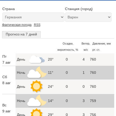
Страна
Станция (город)
Фактическая погода
RSS
Прогноз на 7 дней
Осадки,
Ветер,
Давление, мм
вероятность, %
м/с
рт. ст.
Пт
День
20°
0
4
760
7 авг
Ночь
11°
0
1
760
Сб
8 авг
День
24°
0
0
760
Ночь
14°
0
3
759
Вс
9 авг
День
29°
0
3
756