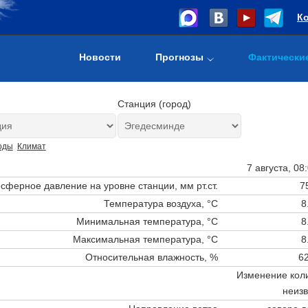
К
Новости
Прогнозы
Фактически
Станция (город)
оды
Климат
7 августа, 08
сферное давление на уровне станции,
мм рт.ст.
7
Температура воздуха, °C
8
Минимальная температура, °C
8
Максимальная температура, °C
8
Относительная влажность, %
62
Изменение коли
неизв