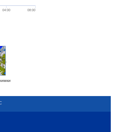
04:00
08:00
нимки
С