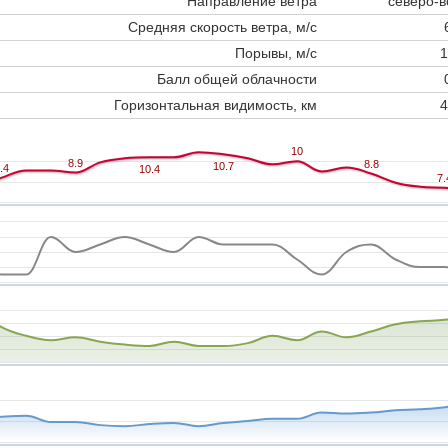
Направление ветра
северо-в
Средняя скорость ветра, м/с
Порывы, м/с
1
Балл общей облачности
Горизонтальная видимость, км
4
10
10
8.9
8.9
8.8
8.8
10.7
10.7
.4
.4
10.4
10.4
7.
7.