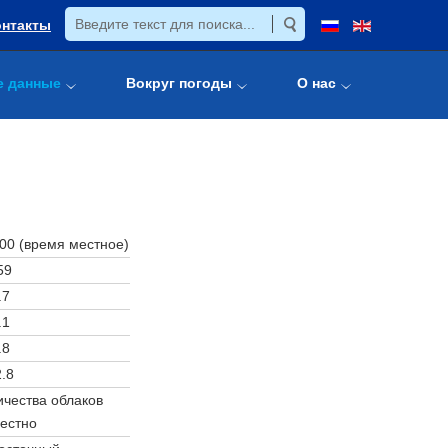
онтакты
е данные
Вокруг погоды
О нас
:00 (время местное)
59
.7
.1
.8
.8
чества облаков
естно