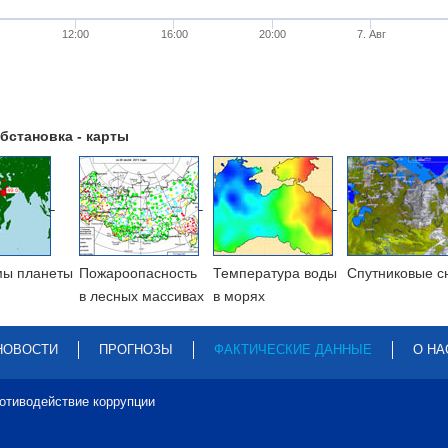
12:00
16:00
20:00
7. Авг
бстановка - карты
мы планеты
Пожароопасность
Температура воды
Cпутниковые с
в лесных массивах
в морях
НОВОСТИ
ПРОГНОЗЫ
ФАКТИЧЕСКИЕ ДАННЫЕ
О НА
отиводействие коррупции