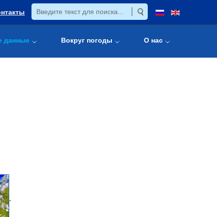
онтакты
е данные
Вокруг погоды
О нас