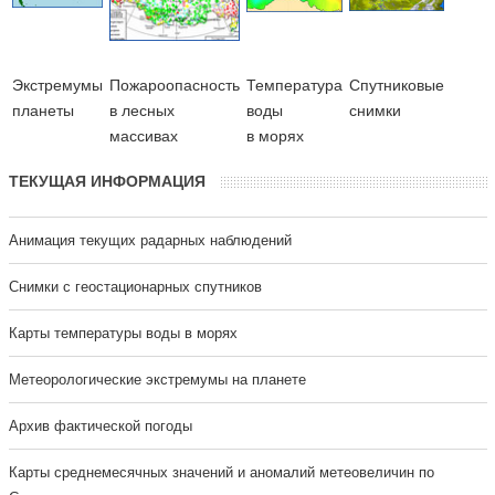
Экстремумы
Пожароопасность
Температура
Cпутниковые
планеты
в лесных
воды
снимки
массивах
в морях
ТЕКУЩАЯ ИНФОРМАЦИЯ
Анимация текущих радарных наблюдений
Cнимки с геостационарных спутников
Карты температуры воды в морях
Метеорологические экстремумы на планете
Архив фактической погоды
Карты среднемесячных значений и аномалий метеовеличин по