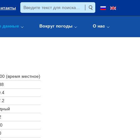
онтакты
е данные
Вокруг погоды
О нас
:00 (время местное)
38
.4
.2
дный
2
0
0