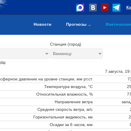
К
Новости
Прогнозы
Фактически
Станция (город)
оды
7 августа, 19
сферное давление на уровне станции,
мм рт.ст.
7
Температура воздуха, °C
29
Относительная влажность, %
77
Направление ветра
запа
Средняя скорость ветра, м/с
Горизонтальная видимость, км
2
Осадки за 6 часов, мм