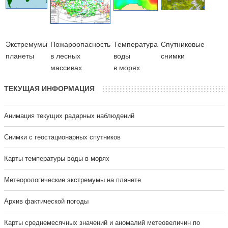
Экстремумы
Пожароопасность
Температура
Cпутниковые
планеты
в лесных
воды
снимки
массивах
в морях
ТЕКУЩАЯ ИНФОРМАЦИЯ
Анимация текущих радарных наблюдений
Cнимки с геостационарных спутников
Карты температуры воды в морях
Метеорологические экстремумы на планете
Архив фактической погоды
Карты среднемесячных значений и аномалий метеовеличин по