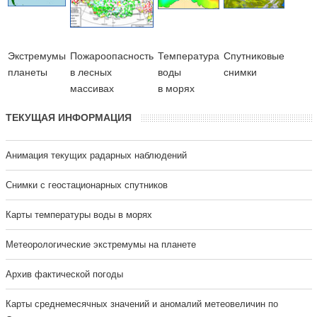
Экстремумы
Пожароопасность
Температура
Cпутниковые
планеты
в лесных
воды
снимки
массивах
в морях
ТЕКУЩАЯ ИНФОРМАЦИЯ
Анимация текущих радарных наблюдений
Cнимки с геостационарных спутников
Карты температуры воды в морях
Метеорологические экстремумы на планете
Архив фактической погоды
Карты среднемесячных значений и аномалий метеовеличин по