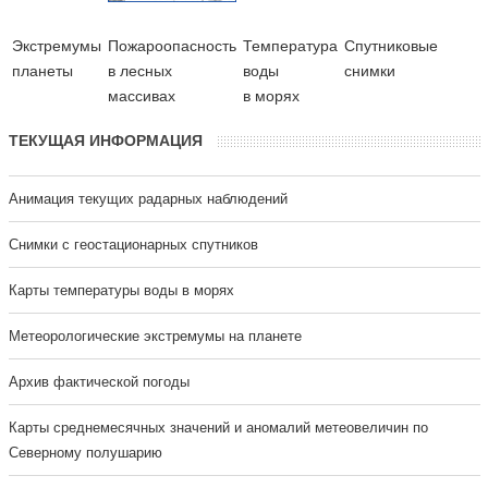
Экстремумы
Пожароопасность
Температура
Cпутниковые
планеты
в лесных
воды
снимки
массивах
в морях
ТЕКУЩАЯ ИНФОРМАЦИЯ
Анимация текущих радарных наблюдений
Cнимки с геостационарных спутников
Карты температуры воды в морях
Метеорологические экстремумы на планете
Архив фактической погоды
Карты среднемесячных значений и аномалий метеовеличин по
Северному полушарию