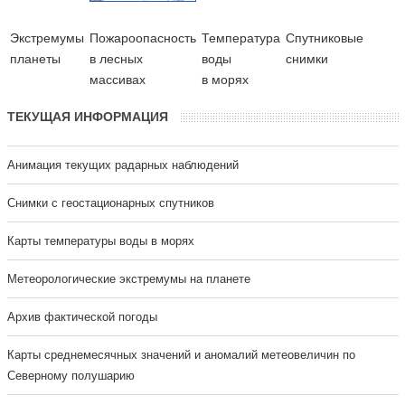
Экстремумы
Пожароопасность
Температура
Cпутниковые
планеты
в лесных
воды
снимки
массивах
в морях
ТЕКУЩАЯ ИНФОРМАЦИЯ
Анимация текущих радарных наблюдений
Cнимки с геостационарных спутников
Карты температуры воды в морях
Метеорологические экстремумы на планете
Архив фактической погоды
Карты среднемесячных значений и аномалий метеовеличин по
Северному полушарию