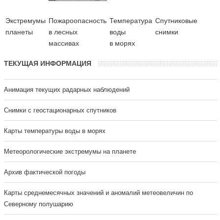
Экстремумы
Пожароопасность
Температура
Cпутниковые
планеты
в лесных
воды
снимки
массивах
в морях
ТЕКУЩАЯ ИНФОРМАЦИЯ
Анимация текущих радарных наблюдений
Cнимки с геостационарных спутников
Карты температуры воды в морях
Метеорологические экстремумы на планете
Архив фактической погоды
Карты среднемесячных значений и аномалий метеовеличин по
Северному полушарию