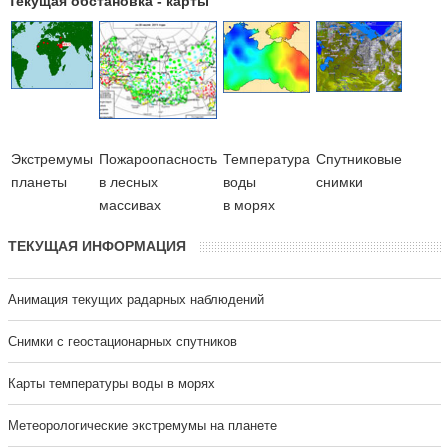
Текущая обстановка - карты
Экстремумы
Пожароопасность
Температура
Cпутниковые
планеты
в лесных
воды
снимки
массивах
в морях
ТЕКУЩАЯ ИНФОРМАЦИЯ
Анимация текущих радарных наблюдений
Cнимки с геостационарных спутников
Карты температуры воды в морях
Метеорологические экстремумы на планете