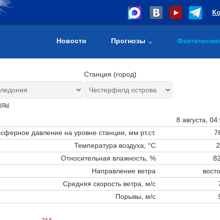
К
Новости
Прогнозы
Фактически
Станция (город)
оды
8 августа, 04
сферное давление на уровне станции,
мм рт.ст.
7
Температура воздуха, °C
2
Относительная влажность, %
82
Направление ветра
вост
Средняя скорость ветра, м/с
Порывы, м/с
24.5
24.5