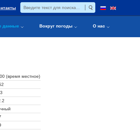
онтакты
е данные
Вокруг погоды
О нас
:00 (время местное)
62
3
.2
очный
7
9