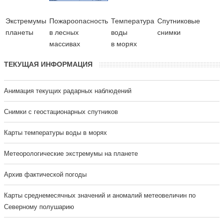
Экстремумы
Пожароопасность
Температура
Cпутниковые
планеты
в лесных
воды
снимки
массивах
в морях
ТЕКУЩАЯ ИНФОРМАЦИЯ
Анимация текущих радарных наблюдений
Cнимки с геостационарных спутников
Карты температуры воды в морях
Метеорологические экстремумы на планете
Архив фактической погоды
Карты среднемесячных значений и аномалий метеовеличин по
Северному полушарию