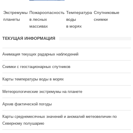
Экстремумы
Пожароопасность
Температура
Cпутниковые
планеты
в лесных
воды
снимки
массивах
в морях
ТЕКУЩАЯ ИНФОРМАЦИЯ
Анимация текущих радарных наблюдений
Cнимки с геостационарных спутников
Карты температуры воды в морях
Метеорологические экстремумы на планете
Архив фактической погоды
Карты среднемесячных значений и аномалий метеовеличин по
Северному полушарию