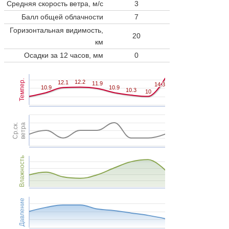
Средняя скорость ветра, м/с
3
Балл общей облачности
7
Горизонтальная видимость,
20
км
Осадки за 12 часов, мм
0
Темпер.
12.2
12.2
12.1
12.1
11.9
11.9
14.3
14.3
10.9
10.9
10.9
10.9
10.3
10.3
10
10
Ср.ск.
ветра
Влажность
Давление