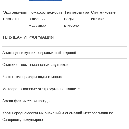
Экстремумы
Пожароопасность
Температура
Cпутниковые
планеты
в лесных
воды
снимки
массивах
в морях
ТЕКУЩАЯ ИНФОРМАЦИЯ
Анимация текущих радарных наблюдений
Cнимки с геостационарных спутников
Карты температуры воды в морях
Метеорологические экстремумы на планете
Архив фактической погоды
Карты среднемесячных значений и аномалий метеовеличин по
Северному полушарию