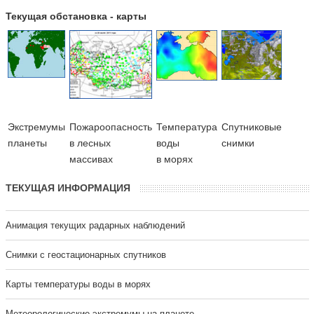
Текущая обстановка - карты
Экстремумы
Пожароопасность
Температура
Cпутниковые
планеты
в лесных
воды
снимки
массивах
в морях
ТЕКУЩАЯ ИНФОРМАЦИЯ
Анимация текущих радарных наблюдений
Cнимки с геостационарных спутников
Карты температуры воды в морях
Метеорологические экстремумы на планете