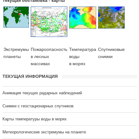
Текущая обстановка - карты
Экстремумы
Пожароопасность
Температура
Cпутниковые
планеты
в лесных
воды
снимки
массивах
в морях
ТЕКУЩАЯ ИНФОРМАЦИЯ
Анимация текущих радарных наблюдений
Cнимки с геостационарных спутников
Карты температуры воды в морях
Метеорологические экстремумы на планете