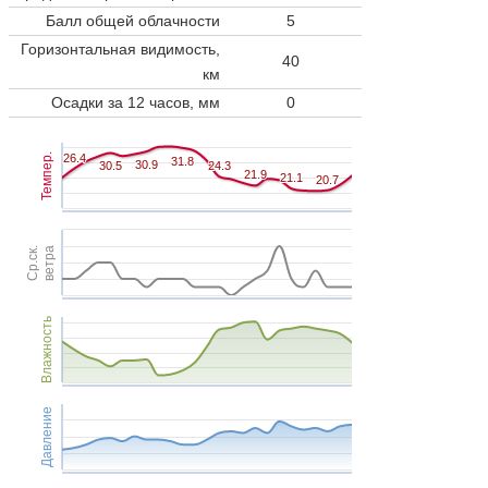
Балл общей облачности
5
Горизонтальная видимость,
40
км
Осадки за 12 часов, мм
0
Темпер.
26.4
26.4
31.8
31.8
30.9
30.9
30.5
30.5
24.3
24.3
21.9
21.9
21.1
21.1
20.7
20.7
Ср.ск.
ветра
Влажность
Давление