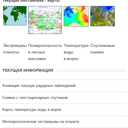
Текущая обстановка - карты
Экстремумы
Пожароопасность
Температура
Cпутниковые
планеты
в лесных
воды
снимки
массивах
в морях
ТЕКУЩАЯ ИНФОРМАЦИЯ
Анимация текущих радарных наблюдений
Cнимки с геостационарных спутников
Карты температуры воды в морях
Метеорологические экстремумы на планете