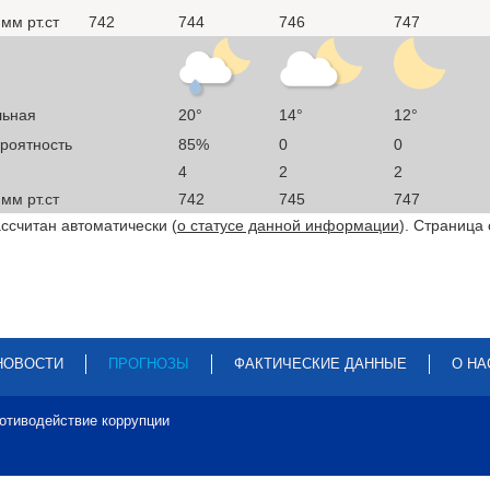
мм рт.ст
742
744
746
747
льная
20°
14°
12°
ероятность
85%
0
0
4
2
2
мм рт.ст
742
745
747
ссчитан автоматически (
о статусе данной информации
). Страница
НОВОСТИ
ПРОГНОЗЫ
ФАКТИЧЕСКИЕ ДАННЫЕ
О НА
отиводействие коррупции