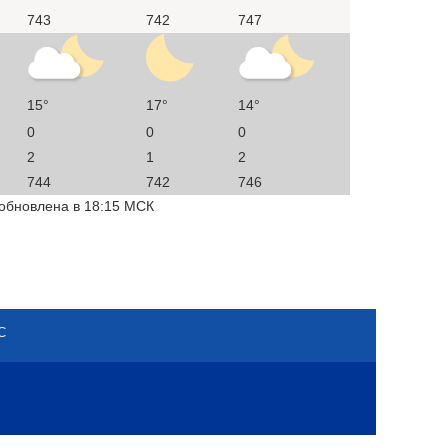
743
742
747
15°
17°
14°
0
0
0
2
1
2
744
742
746
 обновлена в 18:15 МСК
С