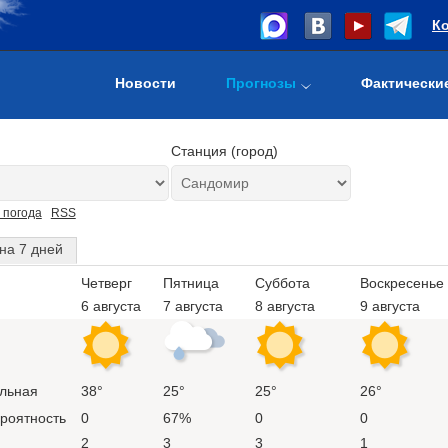
К
Новости
Прогнозы
Фактически
Станция (город)
 погода
RSS
на 7 дней
Четверг
Пятница
Суббота
Воскресенье
6 августа
7 августа
8 августа
9 августа
льная
38°
25°
25°
26°
ероятность
0
67%
0
0
2
3
3
1