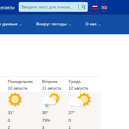
онтакты
е данные
Вокруг погоды
О нас
Понедельник
Вторник
Среда
10 августа
11 августа
12 августа
31°
30°
27°
0
79%
0
2
3
1