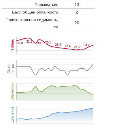
Порывы, м/с
13
Балл общей облачности
2
Горизонтальная видимость,
20
км
Темпер.
31.3
31.3
25.5
25.5
29.8
29.8
30
30
23.4
23.4
23.2
23.2
22.4
22.4
21.5
21.5
Ср.ск.
ветра
Влажность
Давление