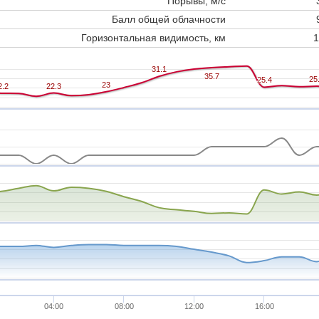
Порывы, м/с
Балл общей облачности
Горизонтальная видимость, км
1
31.1
31.1
35.7
35.7
25
25
25.4
25.4
23
23
2.2
2.2
22.3
22.3
04:00
08:00
12:00
16:00