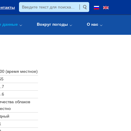
онтакты
е данные
Вокруг погоды
О нас
:00 (время местное)
55
.7
.6
чества облаков
естно
дный
1