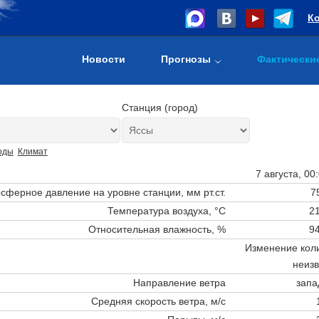
К
Новости
Прогнозы
Фактически
Станция (город)
оды
Климат
7 августа, 00
сферное давление на уровне станции,
мм рт.ст.
7
Температура воздуха, °C
21
Относительная влажность, %
94
Изменение коли
неизв
Направление ветра
запа
Средняя скорость ветра, м/с