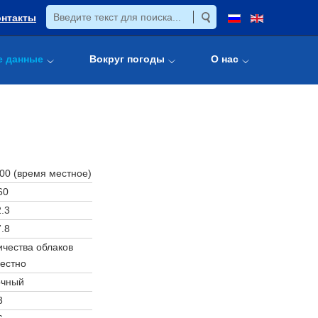
онтакты
е данные
Вокруг погоды
О нас
:00 (время местное)
60
.3
.8
чества облаков
естно
очный
3