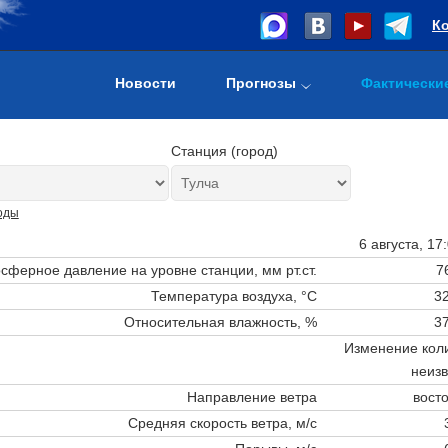
К
Новости
Прогнозы
Фактически
Станция (город)
оды
6 августа, 17
сферное давление на уровне станции,
мм рт.ст.
7
Температура воздуха, °C
32
Относительная влажность, %
37
Изменение коли
неизв
Направление ветра
вост
Средняя скорость ветра, м/с