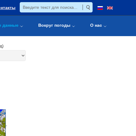
онтакты
е данные
Вокруг погоды
О нас
д)