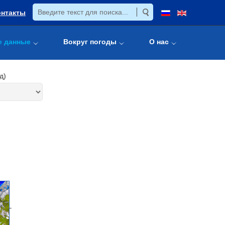
онтакты
е данные
Вокруг погоды
О нас
д)