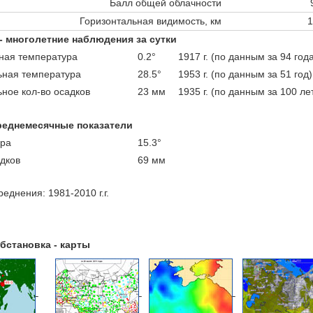
Балл общей облачности
Горизонтальная видимость, км
1
 - многолетние наблюдения за сутки
ая температура
0.2°
1917 г. (по данным за 94 год
ная температура
28.5°
1953 г. (по данным за 51 год)
ное кол-во осадков
23 мм
1935 г. (по данным за 100 ле
реднемесячные показатели
ра
15.3°
адков
69 мм
еднения: 1981-2010 г.г.
бстановка - карты