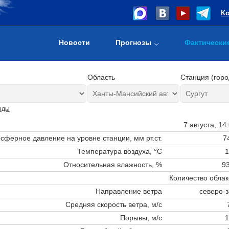
К
Новости
Прогнозы
Фактически
Область
Станция (горо
оды
7 августа, 14
сферное давление на уровне станции,
мм рт.ст.
7
Температура воздуха, °C
1
Относительная влажность, %
93
Количество облак
Направление ветра
северо-
Средняя скорость ветра, м/с
Порывы, м/с
1