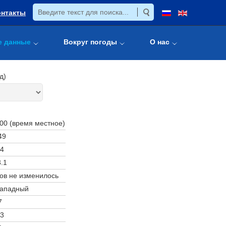
онтакты
е данные
Вокруг погоды
О нас
д)
:00 (время местное)
49
4
.1
ов не изменилось
западный
7
3