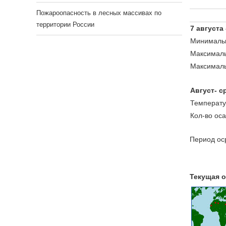
Пожароопасность в лесных массивах по
территории России
7 августа
Минимальн
Максималь
Максималь
Август- с
Температу
Кол-во ос
Период оср
Текущая о