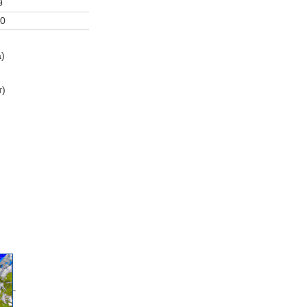
9
0
а)
т)