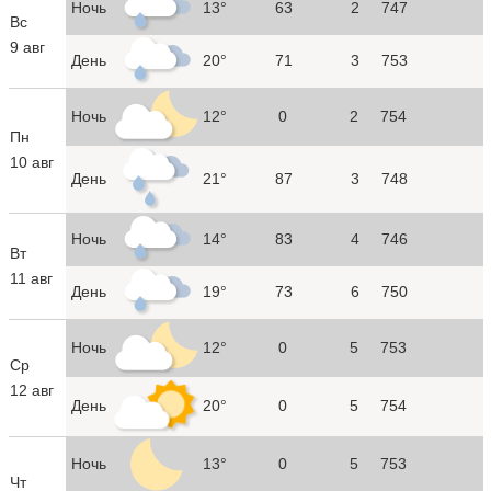
Ночь
13°
63
2
747
Вс
9 авг
День
20°
71
3
753
Ночь
12°
0
2
754
Пн
10 авг
День
21°
87
3
748
Ночь
14°
83
4
746
Вт
11 авг
День
19°
73
6
750
Ночь
12°
0
5
753
Ср
12 авг
День
20°
0
5
754
Ночь
13°
0
5
753
Чт