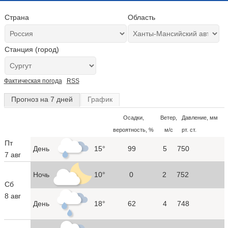
Страна
Область
Станция (город)
Фактическая погода
RSS
Прогноз на 7 дней
График
Осадки,
Ветер,
Давление, мм
вероятность, %
м/с
рт. ст.
Пт
День
15°
99
5
750
7 авг
Ночь
10°
0
2
752
Сб
8 авг
День
18°
62
4
748