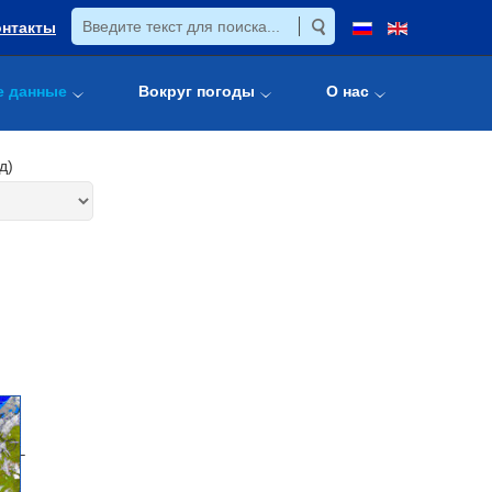
онтакты
е данные
Вокруг погоды
О нас
д)