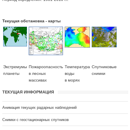
Текущая обстановка - карты
Экстремумы
Пожароопасность
Температура
Cпутниковые
планеты
в лесных
воды
снимки
массивах
в морях
ТЕКУЩАЯ ИНФОРМАЦИЯ
Анимация текущих радарных наблюдений
Cнимки с геостационарных спутников