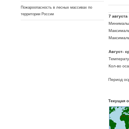
Пожароопасность в лесных массивах по
территории России
7 августа
Минимальн
Максималь
Максималь
Август- с
Температу
Кол-во ос
Период оср
Текущая о