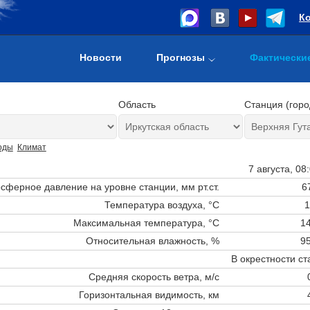
К
Новости
Прогнозы
Фактически
Область
Станция (горо
оды
Климат
7 августа, 08
сферное давление на уровне станции,
мм рт.ст.
6
Температура воздуха, °C
1
Максимальная температура, °C
14
Относительная влажность, %
95
В окрестности ст
Средняя скорость ветра, м/с
Горизонтальная видимость, км