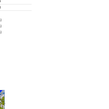
4
4
а)
а)
а)