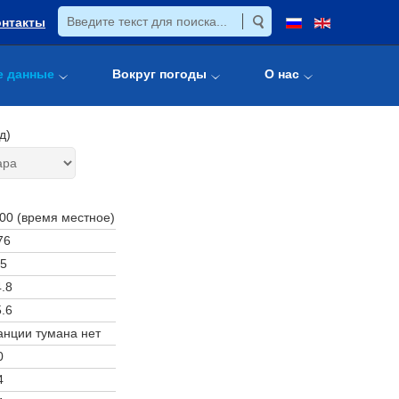
онтакты
е данные
Вокруг погоды
О нас
д)
:00 (время местное)
76
5
.8
.6
анции тумана нет
0
4