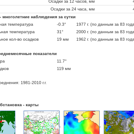
Осадки за 12 часов, мм
Осадки за 24 часа, мм
 - многолетние наблюдения за сутки
ая температура
-0.3°
1977 г. (по данным за 83 год
ная температура
31°
2000 г. (по данным за 83 год
ное кол-во осадков
19 мм
1962 г. (по данным за 83 год
реднемесячные показатели
ра
11.7°
адков
119 мм
еднения: 1981-2010 г.г.
бстановка - карты