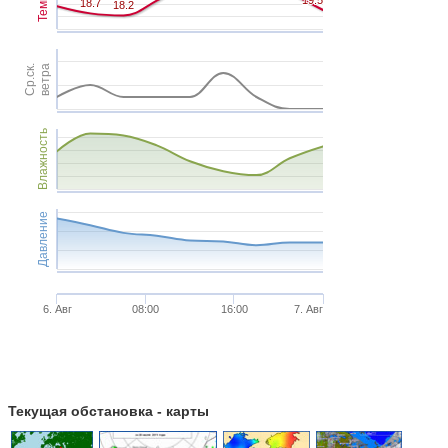
18.7
18.7
18.2
18.2
Ср.ск.
ветра
Влажность
Давление
6. Авг
08:00
16:00
7. Авг
Текущая обстановка - карты