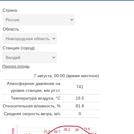
Страна
Область
Станция (город)
Прогноз погоды
7 августа, 00:00 (время местное)
Атмосферное давление на
741
уровне станции,
мм рт.ст.
Температура воздуха, °C
19.5
Относительная влажность, %
81.8
Средняя скорость ветра, м/с
0
Темпер.
23.6
23.6
28.2
28.2
28
28
21.7
21.7
26.7
26.7
19.5
19.5