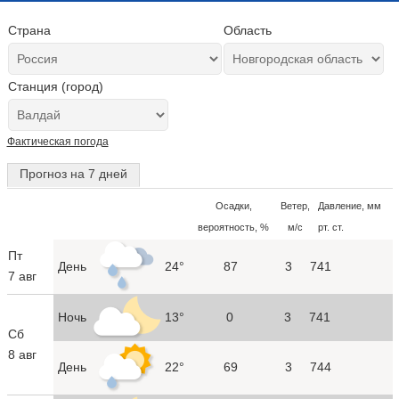
Страна
Область
Станция (город)
Фактическая погода
Прогноз на 7 дней
Осадки,
Ветер,
Давление, мм
вероятность, %
м/с
рт. ст.
Пт
День
24°
87
3
741
7 авг
Ночь
13°
0
3
741
Сб
8 авг
День
22°
69
3
744