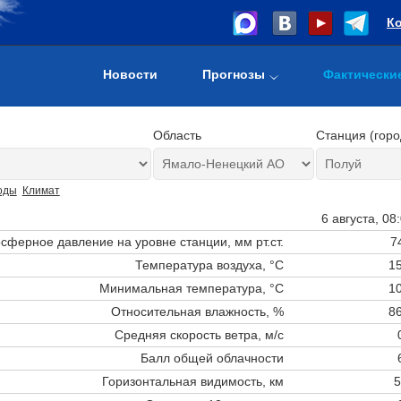
К
Новости
Прогнозы
Фактически
Область
Станция (горо
оды
Климат
6 августа, 08
сферное давление на уровне станции,
мм рт.ст.
7
Температура воздуха, °C
15
Минимальная температура, °C
10
Относительная влажность, %
86
Средняя скорость ветра, м/с
Балл общей облачности
Горизонтальная видимость, км
5