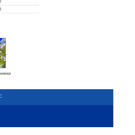
0
0
нимки
С