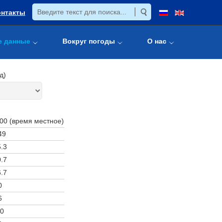
онтакты
е данные
Вокруг погоды
О нас
д)
:00 (время местное)
49
.3
.7
.7
0
6
0