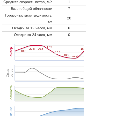
Средняя скорость ветра, м/с
1
Балл общей облачности
7
Горизонтальная видимость,
20
км
Осадки за 12 часов, мм
0
Осадки за 24 часа, мм
0
17.3
17.3
Темпер.
20.8
20.8
20.8
20.8
16
16
18.8
18.8
13.1
13.1
10.9
10.9
10.3
10.3
Ср.ск.
ветра
Влажность
Давление