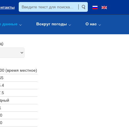
онтакты
е данные
Вокруг погоды
О нас
д)
:00 (время местное)
55
.4
.5
дный
1
0
0