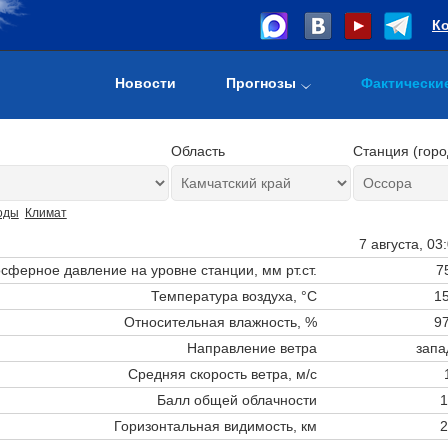
К
Новости
Прогнозы
Фактически
Область
Станция (горо
оды
Климат
7 августа, 03
сферное давление на уровне станции,
мм рт.ст.
7
Температура воздуха, °C
15
Относительная влажность, %
97
Направление ветра
запа
Средняя скорость ветра, м/с
Балл общей облачности
1
Горизонтальная видимость, км
2