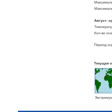
Максималь
Максималь
Август- с
Температу
Кол-во ос
Период оср
Текущая о
Экстрему