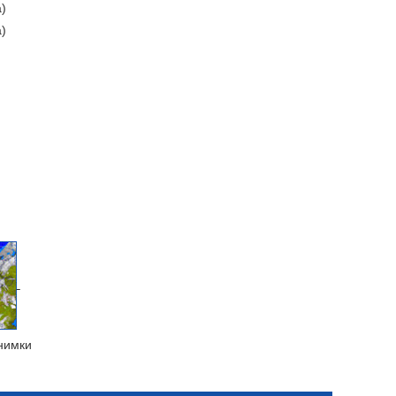
а)
а)
нимки