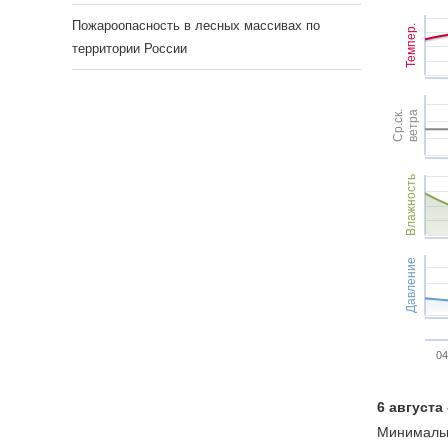
Пожароопасность в лесных массивах по
Темпер.
территории России
Ср.ск.
ветра
Влажность
Давление
04
6 августа
Минимальн