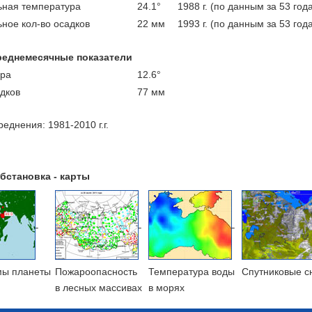
ная температура
24.1°
1988 г. (по данным за 53 год
ное кол-во осадков
22 мм
1993 г. (по данным за 53 год
реднемесячные показатели
ра
12.6°
адков
77 мм
еднения: 1981-2010 г.г.
бстановка - карты
мы планеты
Пожароопасность
Температура воды
Cпутниковые с
в лесных массивах
в морях