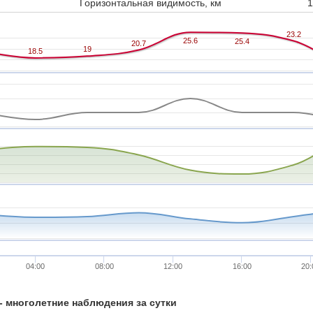
Горизонтальная видимость, км
1
23.2
23.2
25.6
25.6
25.4
25.4
20.7
20.7
19
19
18.5
18.5
04:00
08:00
12:00
16:00
20:
 - многолетние наблюдения за сутки