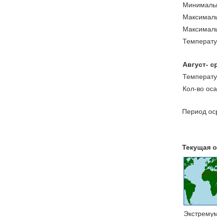
Минимальн
Максималь
Максималь
Температу
Август- с
Температу
Кол-во ос
Период оср
Текущая о
Экстрему