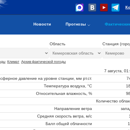
К
Новости
Прогнозы
Фактически
Область
Станция (горо
оды
Климат
Архив фактической погоды
7 августа, 01
сферное давление на уровне станции,
мм рт.ст.
7
Температура воздуха, °C
18
Относительная влажность, %
98
Количество облак
Направление ветра
запа
Средняя скорость ветра, м/с
Балл общей облачности
1