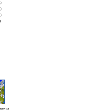
а)
а)
а)
)
нимки