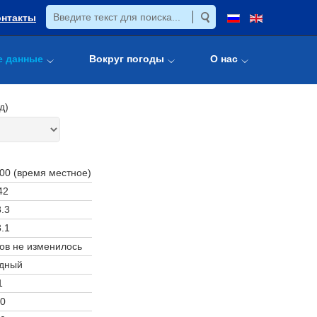
онтакты
е данные
Вокруг погоды
О нас
д)
:00 (время местное)
42
.3
.1
ов не изменилось
дный
1
0