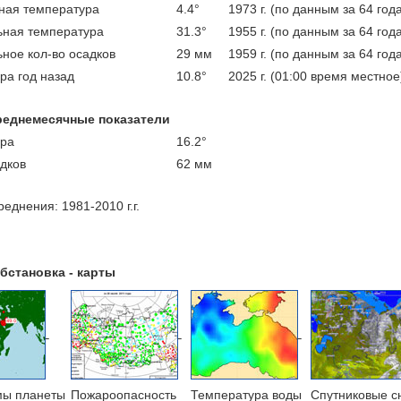
ая температура
4.4°
1973 г. (по данным за 64 год
ная температура
31.3°
1955 г. (по данным за 64 год
ное кол-во осадков
29 мм
1959 г. (по данным за 64 год
ра год назад
10.8°
2025 г. (01:00 время местное
реднемесячные показатели
ра
16.2°
адков
62 мм
еднения: 1981-2010 г.г.
бстановка - карты
мы планеты
Пожароопасность
Температура воды
Cпутниковые с